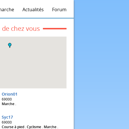
marche
Actualités
Forum
 de chez vous
Orion01
69000
Marche .
Syc17
69000
Course à pied . Cyclisme . Marche .