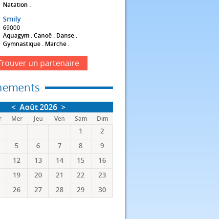
Natation .
Smily
69000
Aquagym . Canoë . Danse .
Gymnastique . Marche .
Trouver un partenaire
nements
<
Août 2026
>
r
Mer
Jeu
Ven
Sam
Dim
1
2
5
6
7
8
9
12
13
14
15
16
19
20
21
22
23
26
27
28
29
30