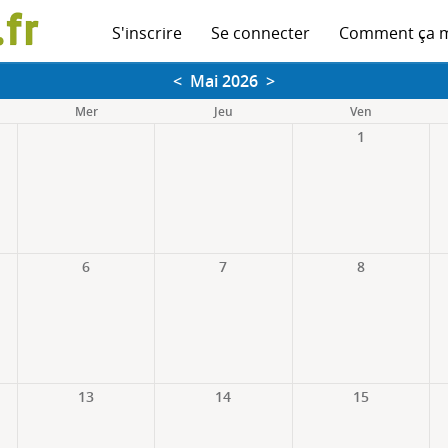
S'inscrire
Se connecter
Comment ça 
<
Mai 2026
>
Mer
Jeu
Ven
1
6
7
8
13
14
15