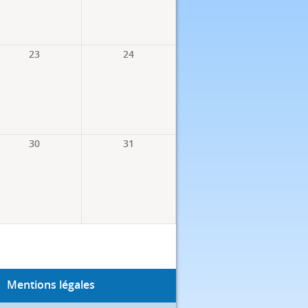
23
24
30
31
Mentions légales